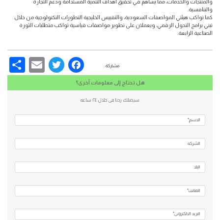
والمنتجات والخدمات، مما يساهم في تحقيق أهداف التنمية المستدامة ودعم التجارة
والتنافسية.
كما تواكب هيئتي المواصفات السعودية، والتقييس الخليجية التطورات التكنولوجية من خلال
تبني برامج التحول الرقمي، ويعملان على تطوير مواصفات قياسية تواكب متطلبات الثورة
الصناعية الرابعة.
re
Email
Facebook
Twitter
مشاركة :
هل تحتاج إلى معلومات أخرى؟
سيصلك ردنا فى خلال ٢٤ ساعه
الاسم*
الشركه
البلد
الهاتف*
البريد الالكتروني*