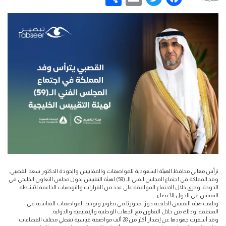
ترأس معالي محافظ الهيئة السعودية للمواصفات والمقاييس والجودة الدكتور سعد القصبي،
وفد المملكة في اجتماع المجلس الفني الـ (59) لهيئة التقييس بدول مجلس التعاون الخليجي في
الدوحة، وجرى خلال الاجتماع الموافقة على عدد من القرارات والتوصيات الداعمة لأنشطة
التقييس في الدول الأعضاء.
وتلعب هيئة التقييس الخليجية دورًا محوريًا في تطوير وتوحيد المواصفات القياسية في
المنطقة، وذلك من خلال التعاون مع الجهات الوطنية والإقليمية والدولية.
وقد أسفرت جهودها عن إصدار أكثر من 28 ألف مواصفة قياسية تغطي مختلف القطاعات