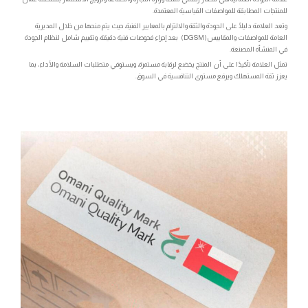
للمنتجات المطابقة للمواصفات القياسية المعتمدة.
وتعد العلامة دليلًا على الجودة والثقة والالتزام بالمعايير الفنية، حيث يتم منحها من خلال المديرية
العامة للمواصفات والمقاييس(DGSM) بعد إجراء فحوصات فنية دقيقة، وتقييم شامل لنظام الجودة
في المنشأة المصنعة.
تمثل العلامة تأكيدًا على أن المنتج يخضع لرقابة مستمرة، ويستوفي متطلبات السلامة والأداء، بما
يعزز ثقة المستهلك ويرفع مستوى التنافسية في السوق.