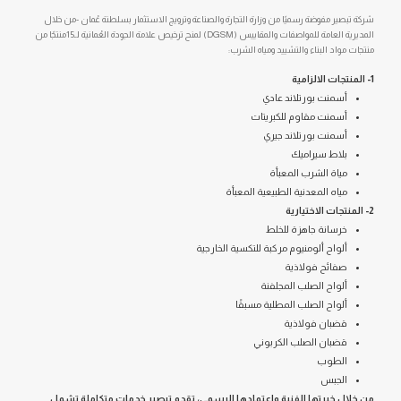
شركة تبصير مفوضة رسميًا من وزارة التجارة والصناعة وترويج الاستثمار بسلطنة عُمان -من خلال
المديرية العامة للمواصفات والمقاييس (DGSM) لمنح ترخيص علامة الجودة العُمانية لـ15منتجًا من
منتجات مواد البناء والتشييد ومياه الشرب:
1- المنتجات الالزامية
أسمنت بورتلاند عادي
أسمنت مقاوم للكبريتات
أسمنت بورتلاند جيري
بلاط سيراميك
مياة الشرب المعبأة
مياه المعدنية الطبيعية المعبأة
2- المنتجات الاختيارية
خرسانة جاهزة للخلط
ألواح ألومنيوم مركبة للتكسية الخارجية
صفائح فولاذية
ألواح الصلب المجلفنة
ألواح الصلب المطلية مسبقًا
قضبان فولاذية
قضبان الصلب الكربوني
الطوب
الجبس
من خلال خبرتها الفنية واعتمادها الرسمي، تقدم تبصير خدمات متكاملة تشمل